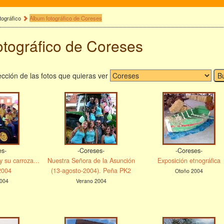
tográfico
Album fotográfico de Coreses
otográfico de Coreses
cción de las fotos que quieras ver
es-
-Coreses-
-Coreses-
y su carroza...
Nuestra Señora de la Asunción
Exposición etnográfica
2004
(13-agosto-2004). Peña PK2
Otoño 2004
004
Verano 2004