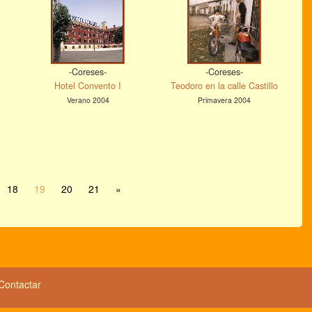
-Coreses-
-Coreses-
Hotel Convento I
Teodoro en la calle Castillo
Verano 2004
Primavera 2004
18
19
20
21
»
Contactar