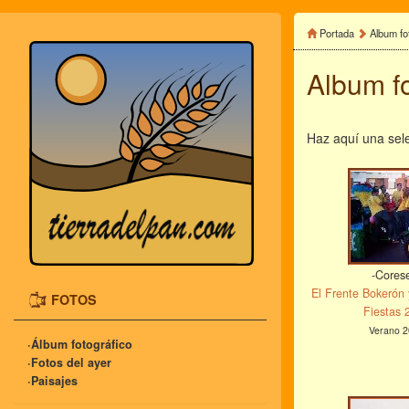
Portada
Album fo
Album f
Haz aquí una sele
-Cores
El Frente Bokerón 
FOTOS
Fiestas 
Verano 2
·Álbum fotográfico
·Fotos del ayer
·Paisajes