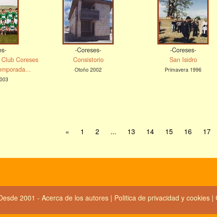
es-
-Coreses-
-Coreses-
ol Club Coreses
Consistorio
San Isidro
temporada...
Otoño 2002
Primavera 1996
003
«
1
2
...
13
14
15
16
17
Desde 2001 -
Acerca de los autores
|
Politica de privacidad y cookies
|