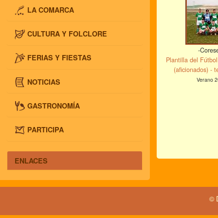
LA COMARCA
CULTURA Y FOLCLORE
-Cores
FERIAS Y FIESTAS
Plantilla del Fútb
(aficionados) - 
Verano 2
NOTICIAS
GASTRONOMÍA
PARTICIPA
ENLACES
© 