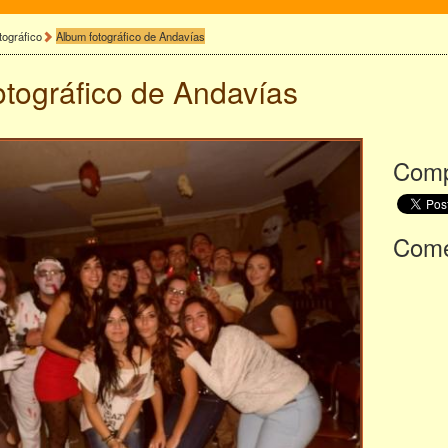
tográfico
Album fotográfico de Andavías
otográfico de
Andavías
Comp
Comen