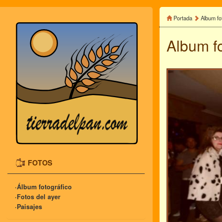
Portada
Album fo
Album f
FOTOS
·Álbum fotográfico
·Fotos del ayer
·Paisajes