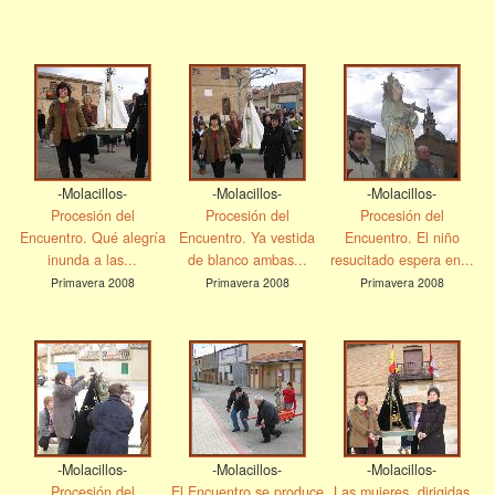
-Molacillos-
-Molacillos-
-Molacillos-
Procesión del
Procesión del
Procesión del
Encuentro. Qué alegría
Encuentro. Ya vestida
Encuentro. El niño
inunda a las...
de blanco ambas...
resucitado espera en...
Primavera 2008
Primavera 2008
Primavera 2008
-Molacillos-
-Molacillos-
-Molacillos-
Procesión del
El Encuentro se produce
Las mujeres, dirigidas