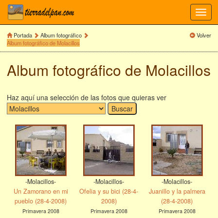
Toggl
navig
Portada
Album fotográfico
Volver
Album fotográfico de Molacillos
Album fotográfico de Molacillos
Haz aquí una selección de las fotos que quieras ver
-Molacillos-
-Molacillos-
-Molacillos-
Un Zamorano en mi
Ofelia y su bici (28-4-
Juanillo y la palmera
pueblo (28-4-2008)
2008)
(28-4-2008)
Primavera 2008
Primavera 2008
Primavera 2008