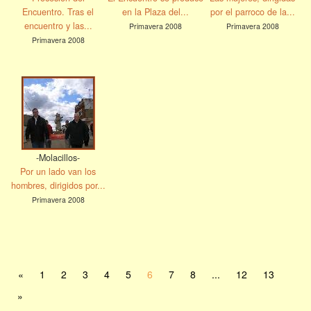
Encuentro. Tras el
en la Plaza del...
por el parroco de la...
encuentro y las...
Primavera 2008
Primavera 2008
Primavera 2008
-Molacillos-
Por un lado van los
hombres, dirigidos por...
Primavera 2008
«
1
2
3
4
5
6
7
8
...
12
13
»