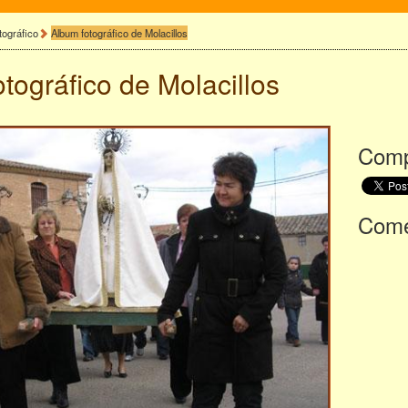
tográfico
Album fotográfico de Molacillos
otográfico de
Molacillos
Comp
Comen