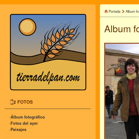
Portada
Album fo
Album f
FOTOS
·Álbum fotográfico
·Fotos del ayer
·Paisajes