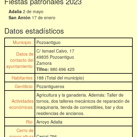
Fiestas patronales 2023
Adalia
2 de mayo
San Antón
17 de enero
Datos estadísticos
Municipio :
Pozoantiguo
C/ Ismael Calvo, 17
Datos de
49835 Pozoantiguo
contacto del
Zamora
ayuntamiento:
Tlfno:
980 696 425
Habitantes:
188 (Total del municipio)
Gentilicio:
Pozantigueros
Agricultura y la ganaderia. Además: Taller de
Actividades
tornos, dos talleres mecánicos de reparación de
económicas:
maquinaria, tienda de comestibles, bar y dos
residencias de ancianos.
Rio:
Arroyo Adalia
Cerro de
mayor altura
Cerral 756