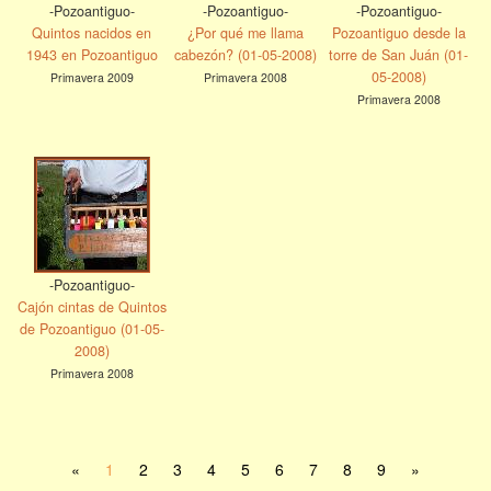
-Pozoantiguo-
-Pozoantiguo-
-Pozoantiguo-
Quintos nacidos en
¿Por qué me llama
Pozoantiguo desde la
1943 en Pozoantiguo
cabezón? (01-05-2008)
torre de San Juán (01-
05-2008)
Primavera 2009
Primavera 2008
Primavera 2008
-Pozoantiguo-
Cajón cintas de Quintos
de Pozoantiguo (01-05-
2008)
Primavera 2008
«
1
2
3
4
5
6
7
8
9
»