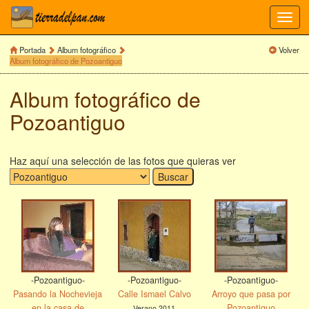
Toggl
navig
Portada
Album fotográfico
Volver
Album fotográfico de Pozoantiguo
Album fotográfico de
Pozoantiguo
Haz aquí una selección de las fotos que quieras ver
-Pozoantiguo-
-Pozoantiguo-
-Pozoantiguo-
Pasando la Nochevieja
Calle Ismael Calvo
Arroyo que pasa por
en la casa de
Pozoantiguo
Verano 2011