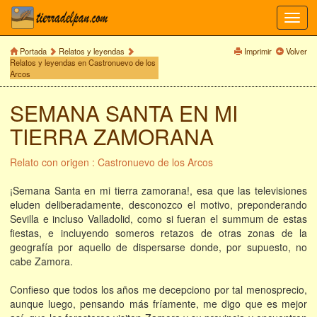
Toggl
navig
Portada
Relatos y leyendas
Imprimir
Volver
Relatos y leyendas en Castronuevo de los
Arcos
SEMANA SANTA EN MI
TIERRA ZAMORANA
Relato con origen : Castronuevo de los Arcos
¡Semana Santa en mi tierra zamorana!, esa que las televisiones
eluden deliberadamente, desconozco el motivo, preponderando
Sevilla e incluso Valladolid, como si fueran el summum de estas
fiestas, e incluyendo someros retazos de otras zonas de la
geografía por aquello de dispersarse donde, por supuesto, no
cabe Zamora.
Confieso que todos los años me decepciono por tal menosprecio,
aunque luego, pensando más fríamente, me digo que es mejor