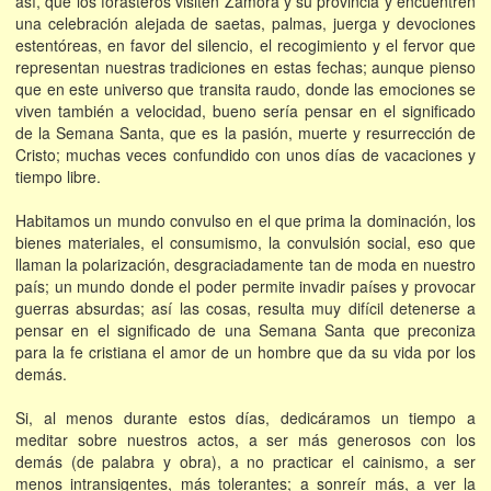
así, que los forasteros visiten Zamora y su provincia y encuentren
una celebración alejada de saetas, palmas, juerga y devociones
estentóreas, en favor del silencio, el recogimiento y el fervor que
representan nuestras tradiciones en estas fechas; aunque pienso
que en este universo que transita raudo, donde las emociones se
viven también a velocidad, bueno sería pensar en el significado
de la Semana Santa, que es la pasión, muerte y resurrección de
Cristo; muchas veces confundido con unos días de vacaciones y
tiempo libre.
Habitamos un mundo convulso en el que prima la dominación, los
bienes materiales, el consumismo, la convulsión social, eso que
llaman la polarización, desgraciadamente tan de moda en nuestro
país; un mundo donde el poder permite invadir países y provocar
guerras absurdas; así las cosas, resulta muy difícil detenerse a
pensar en el significado de una Semana Santa que preconiza
para la fe cristiana el amor de un hombre que da su vida por los
demás.
Si, al menos durante estos días, dedicáramos un tiempo a
meditar sobre nuestros actos, a ser más generosos con los
demás (de palabra y obra), a no practicar el cainismo, a ser
menos intransigentes, más tolerantes; a sonreír más, a ver la