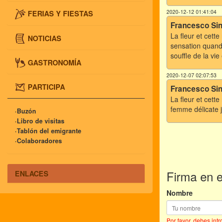
2020-12-12 01:41:04
FERIAS Y FIESTAS
Francesco Sin
La fleur et cette
NOTICIAS
sensation quand 
souffle de la vie
GASTRONOMÍA
2020-12-07 02:07:53
PARTICIPA
Francesco Sin
La fleur et cett
femme délicate j'
·Buzón
·Libro de visitas
·Tablón del emigrante
·Colaboradores
Firma en el
ENLACES
Nombre
Por favor, debes int