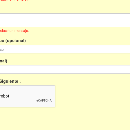
roducir un mensaje.
co (opcional)
nal)
iguiente :