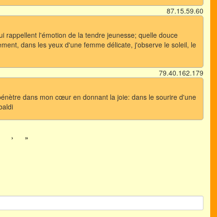
87.15.59.60
 qui rappellent l'émotion de la tendre jeunesse; quelle douce
ent, dans les yeux d'une femme délicate, j'observe le soleil, le
79.40.162.179
e pénètre dans mon cœur en donnant la joie: dans le sourire d'une
baldi
›
»