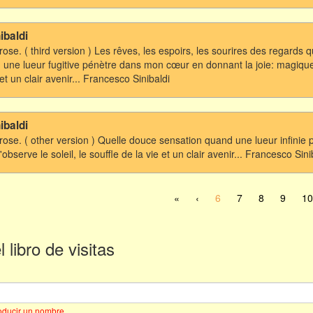
ibaldi
 rose. ( third version ) Les rêves, les espoirs, les sourires des regards
une lueur fugitive pénètre dans mon cœur en donnant la joie: magiquem
 et un clair avenir... Francesco Sinibaldi
ibaldi
e rose. ( other version ) Quelle douce sensation quand une lueur infini
observe le soleil, le souffle de la vie et un clair avenir... Francesco Sini
«
‹
6
7
8
9
10
 libro de visitas
roducir un nombre.