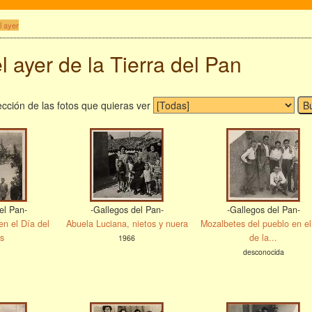
l ayer
l ayer de la Tierra del Pan
cción de las fotos que quieras ver
el Pan-
-Gallegos del Pan-
-Gallegos del Pan-
en el Día del
Abuela Luciana, nietos y nuera
Mozalbetes del pueblo en el
s
de la...
1966
desconocida