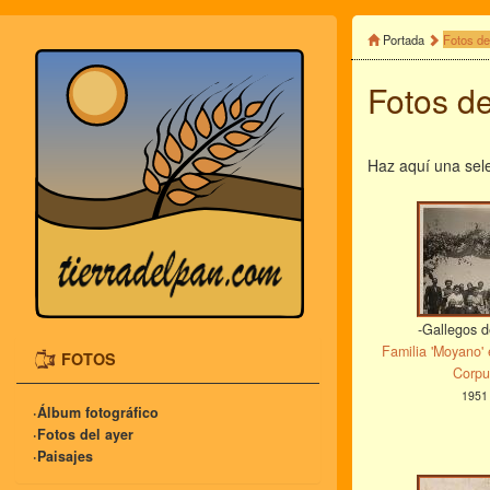
Portada
Fotos de
Fotos de
Haz aquí una sele
-Gallegos d
Familia 'Moyano' 
FOTOS
Corpu
1951
·Álbum fotográfico
·Fotos del ayer
·Paisajes