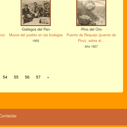
-Gallegos del Pan-
-Pino del Oro-
con
Mozos del pueblo en las bodegas
Puente de Requejo (puente de
Pino), sobre el...
1955
Año 1927
54
55
56
57
»
Contactar