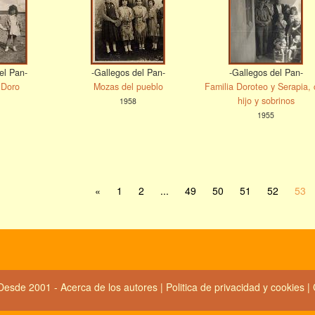
el Pan-
-Gallegos del Pan-
-Gallegos del Pan-
 Doro
Mozas del pueblo
Familia Doroteo y Serapia, 
hijo y sobrinos
1958
1955
«
1
2
...
49
50
51
52
53
Desde 2001 -
Acerca de los autores
|
Politica de privacidad y cookies
|