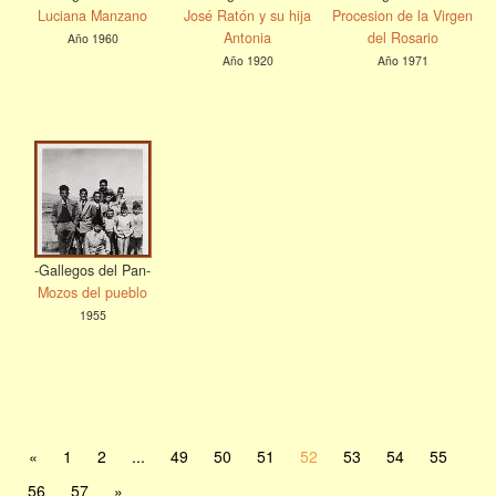
Luciana Manzano
José Ratón y su hija
Procesion de la Virgen
Antonia
del Rosario
Año 1960
Año 1920
Año 1971
-Gallegos del Pan-
Mozos del pueblo
1955
«
1
2
...
49
50
51
52
53
54
55
56
57
»