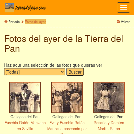
Toggl
navig
Portada
Fotos del ayer
Volver
Fotos del ayer de la Tierra del
Pan
Haz aquí una selección de las fotos que quieras ver
-Gallegos del Pan-
-Gallegos del Pan-
-Gallegos del Pan-
Eusebia Ratón Manzano
Eva y Eusebia Ratón
Rosario y Doroteo
en Sevilla
Manzano paseando por
Martín Ratón