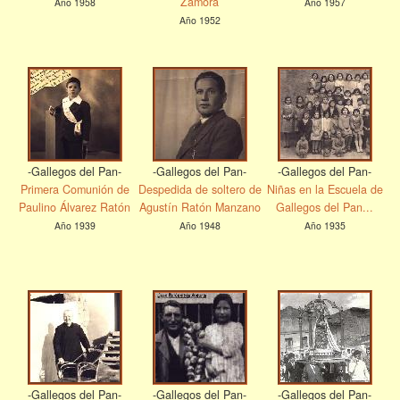
Zamora
Año 1958
Año 1957
Año 1952
-Gallegos del Pan-
-Gallegos del Pan-
-Gallegos del Pan-
Primera Comunión de
Despedida de soltero de
Niñas en la Escuela de
Paulino Álvarez Ratón
Agustín Ratón Manzano
Gallegos del Pan...
Año 1939
Año 1948
Año 1935
-Gallegos del Pan-
-Gallegos del Pan-
-Gallegos del Pan-