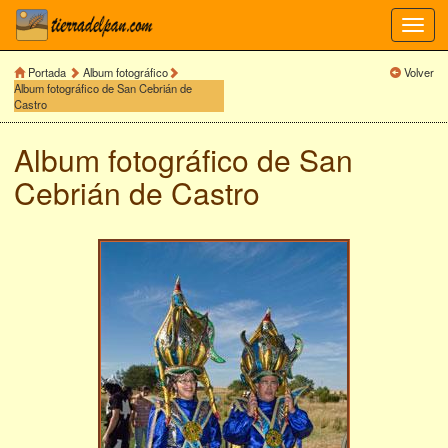
Toggl
navig
Portada
Album fotográfico
Volver
Album fotográfico de San Cebrián de
Castro
Album fotográfico de
San
Cebrián de Castro