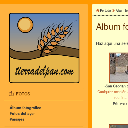
Portada
Album fo
Album f
Haz aquí una sele
-San Cebrian 
Cualquier ocasión
FOTOS
reunir a 
Primavera
·Álbum fotográfico
·Fotos del ayer
·Paisajes