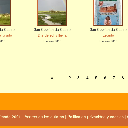
de Castro-
-San Cebrian de Castro-
-San Cebrian de Castro-
l prado
Día de sol y lluvia
Escudo
2010
Invierno 2010
Invierno 2010
«
1
2
3
4
5
6
7
8
Desde 2001 -
Acerca de los autores
|
Politica de privacidad y cookies
|