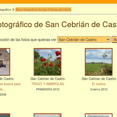
tográfico
Album fotográfico de San Cebrián de Castro
otográfico de San Cebrián de Cas
cción de las fotos que quieras ver
de Castro-
-San Cebrian de Castro-
-San Cebrian de Castro-
 es buena para
TRIGO Y AMAPOLAS
El molino
la...
PRIMAVERA 2010
Invierno 2010
 2008