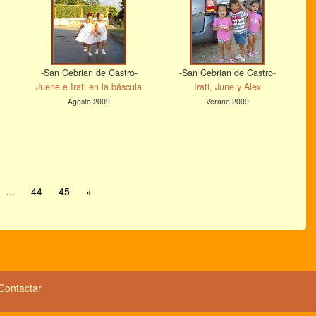
-San Cebrian de Castro-
-San Cebrian de Castro-
Juene e Irati en la báscula
Irati, June y Alex
Agosto 2009
Verano 2009
...
44
45
»
Contactar