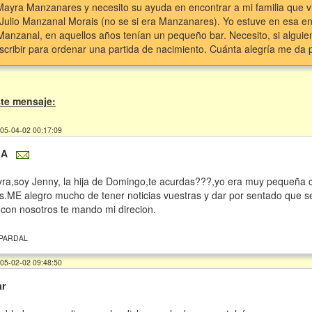
ayra Manzanares y necesito su ayuda en encontrar a mi familia que v
ó Julio Manzanal Morais (no se si era Manzanares). Yo estuve en esa e
Manzanal, en aquellos años tenían un pequeño bar. Necesito, si algui
cribir para ordenar una partida de nacimiento. Cuánta alegría me da 
te mensaje:
005-04-02 00:17:09
MA
ra,soy Jenny, la hija de Domingo,te acurdas???,yo era muy pequeña cu
.ME alegro mucho de tener noticias vuestras y dar por sentado que se
 con nosotros te mando mi direcion.
 PARDAL
005-02-02 09:48:50
ar