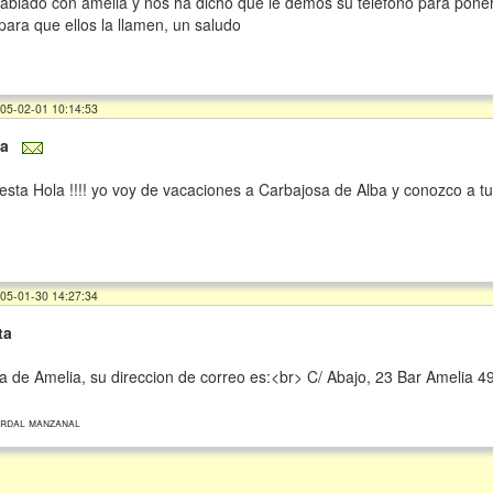
blado con amelia y nos ha dicho que le demos su telefono para pone
para que ellos la llamen, un saludo
005-02-01 10:14:53
a
esta Hola !!!! yo voy de vacaciones a Carbajosa de Alba y conozco a 
005-01-30 14:27:34
ta
a de Amelia, su direccion de correo es:<br> C/ Abajo, 23 Bar Amelia
rdal manzanal