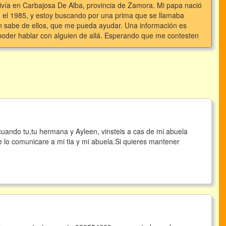
ivía en Carbajosa De Alba, provincia de Zamora. Mi papa nació
n el 1985, y estoy buscando por una prima que se llamaba
en sabe de ellos, que me pueda ayudar. Una información es
poder hablar con alguien de allá. Esperando que me contesten
ando tu,tu hermana y Ayleen, vinsteis a cas de mi abuela
 lo comunicare a mi tia y mi abuela.Si quieres mantener