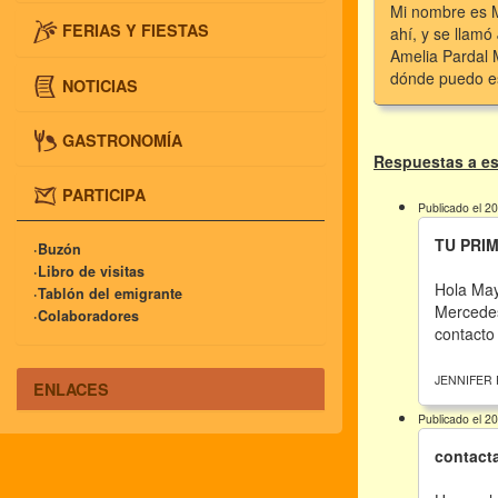
Mi nombre es M
FERIAS Y FIESTAS
ahí, y se llam
Amelia Pardal 
dónde puedo es
NOTICIAS
GASTRONOMÍA
Respuestas a es
PARTICIPA
Publicado el 2
TU PRI
·Buzón
·Libro de visitas
Hola May
·Tablón del emigrante
Mercedes
·Colaboradores
contacto
JENNIFER
ENLACES
Publicado el 2
contact