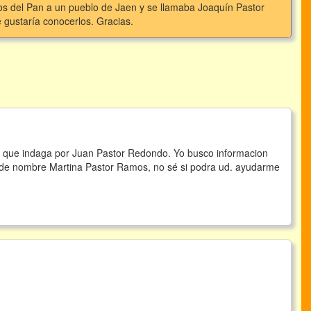
gos del Pan a un pueblo de Jaen y se llamaba Joaquín Pastor
 gustaría conocerlos. Gracias.
 que indaga por Juan Pastor Redondo. Yo busco informacion
a de nombre Martina Pastor Ramos, no sé si podra ud. ayudarme