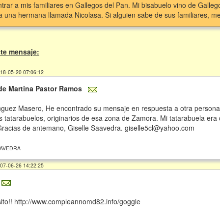
trar a mis familiares en Gallegos del Pan. Mi bisabuelo vino de Galle
 una hermana llamada Nicolasa. Si alguien sabe de sus familiares, me
te mensaje:
018-05-20 07:06:12
 de Martina Pastor Ramos
guez Masero, He encontrado su mensaje en respuesta a otra persona
s tatarabuelos, originarios de esa zona de Zamora. Mi tatarabuela er
 Gracias de antemano, Giselle Saavedra. giselle5cl@yahoo.com
AAVEDRA
007-06-26 14:22:25
ito!! http://www.compleannomd82.info/goggle