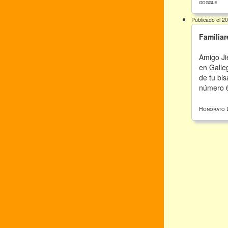
goggle
Publicado el 2
Familiar
Amigo Ji
en Galle
de tu bi
número 6
Honorato 