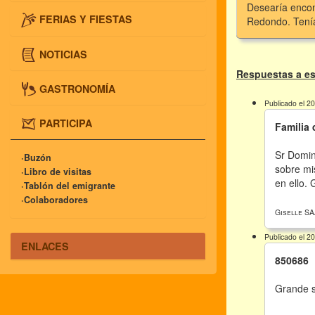
Desearía encon
FERIAS Y FIESTAS
Redondo. Tenía
NOTICIAS
Respuestas a es
GASTRONOMÍA
Publicado el 2
PARTICIPA
Familia
Sr Domin
·Buzón
sobre mi
·Libro de visitas
en ello.
·Tablón del emigrante
·Colaboradores
Giselle S
Publicado el 2
ENLACES
850686
Grande s