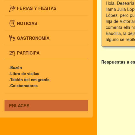
Hola, Desearía 
FERIAS Y FIESTAS
llama Julia Ló
López, pero pu
hija de Victori
NOTICIAS
comenta ella ha
Baudilia, la de
GASTRONOMÍA
alguno se repit
PARTICIPA
Respuestas a es
·Buzón
·Libro de visitas
·Tablón del emigrante
·Colaboradores
ENLACES