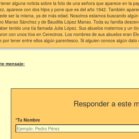
tener alguna noticia sobre la foto de una señora que aparece en la pa
pez, aparece con dos hijos y pone que es del año 1942. También apare
ede ser la misma, ya de más edad. Nosotros estamos buscando algún f
ano Manso Sánchez y de Baudilia López Manso. Toda su familia descendí
ber tenido una tía llamada Julia López. Sus abuelos maternos y un tío 
jaron con unos tíos en Cerecinos. Los nombres de sus abuelos eran Elvir
e por tener entre ellos algún parentesco. Si alguien conoce algún dato 
te mensaje:
Responder a este 
*Tu Nombre