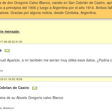
s de don Gregorio Calvo Blanco, nacido en San Cebrián de Castro, a
 a principios del 1906 y luego a Argentina por el año 1914. Ambos fal
aíces. Gracias por alguna noticia, desde Córdoba, Argentina.
te mensaje:
017-06-09 22:31:30
s
nuel Aparicio, a mí también me serían muy útiles esos datos. ¿Podría 
tos
016-01-18 00:18:54
Cebrian de Castro
tos de su Abuelo Gregorio calvo Blanco
el Aparicio