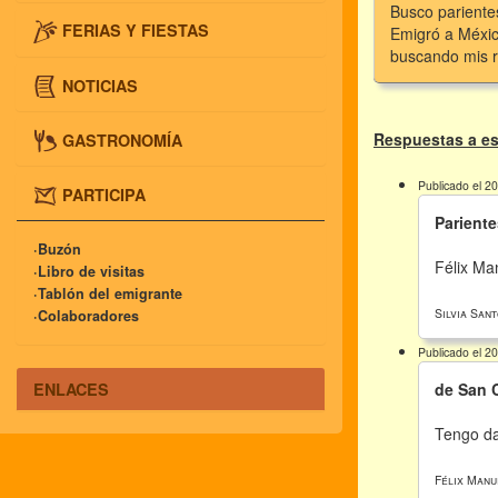
Busco pariente
FERIAS Y FIESTAS
Emigró a México
buscando mis r
NOTICIAS
Respuestas a es
GASTRONOMÍA
Publicado el 2
PARTICIPA
Pariente
·Buzón
Félix Ma
·Libro de visitas
·Tablón del emigrante
Silvia San
·Colaboradores
Publicado el 2
ENLACES
de San 
Tengo da
Félix Manu