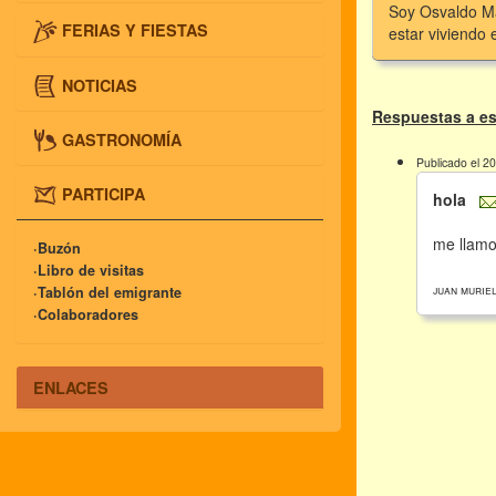
Soy Osvaldo Ma
FERIAS Y FIESTAS
estar viviendo
NOTICIAS
Respuestas a es
GASTRONOMÍA
Publicado el 2
PARTICIPA
hola
me llamo
·Buzón
·Libro de visitas
juan murie
·Tablón del emigrante
·Colaboradores
ENLACES