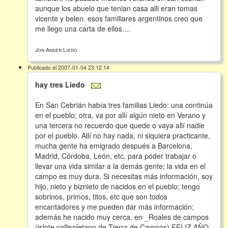
aunque los abuelo que tenian casa alli eran tomas
vicente y belen. esos familiares argentinos creo que
me llego una carta de ellos....
Jon Ander Liedo
Publicado el 2007-01-04 23:12:14
hay tres Liedo
En San Cebrián había tres familias Liedo: una continúa
en el pueblo; otra, va por allí algún nieto en Verano y
una tercera no recuerdo que quede o vaya allí nadie
por el pueblo. Allí no hay nada, ni siquiera practicante,
mucha gente ha emigrado después a Barcelona,
Madrid, Córdoba, León, etc, para poder trabajar o
llevar una vida similar a la demás gente; la vida en el
campo es muy dura. Si necesitas más información, soy
hijo, nieto y biznieto de nacidos en el pueblo; tengo
sobrinos, primos, titos, etc que son todos
encantadores y me pueden dar más información;
además he nacido muy cerca, en _Roales de campos
(islote vallisoletano de Tierra de Campos) FELIZ AÑO