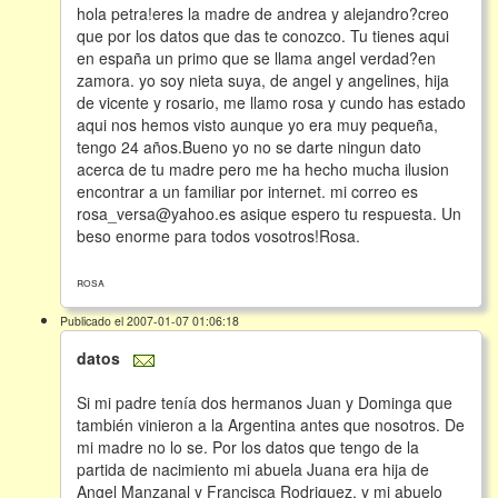
hola petra!eres la madre de andrea y alejandro?creo
que por los datos que das te conozco. Tu tienes aqui
en españa un primo que se llama angel verdad?en
zamora. yo soy nieta suya, de angel y angelines, hija
de vicente y rosario, me llamo rosa y cundo has estado
aqui nos hemos visto aunque yo era muy pequeña,
tengo 24 años.Bueno yo no se darte ningun dato
acerca de tu madre pero me ha hecho mucha ilusion
encontrar a un familiar por internet. mi correo es
rosa_versa@yahoo.es asique espero tu respuesta. Un
beso enorme para todos vosotros!Rosa.
rosa
Publicado el 2007-01-07 01:06:18
datos
Si mi padre tenía dos hermanos Juan y Dominga que
también vinieron a la Argentina antes que nosotros. De
mi madre no lo se. Por los datos que tengo de la
partida de nacimiento mi abuela Juana era hija de
Angel Manzanal y Francisca Rodriguez, y mi abuelo