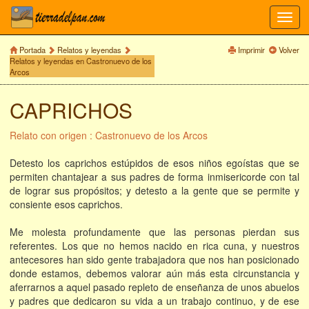
Toggl
navig
Portada
Relatos y leyendas
Imprimir
Volver
Relatos y leyendas en Castronuevo de los
Arcos
CAPRICHOS
Relato con origen : Castronuevo de los Arcos
Detesto los caprichos estúpidos de esos niños egoístas que se
permiten chantajear a sus padres de forma inmisericorde con tal
de lograr sus propósitos; y detesto a la gente que se permite y
consiente esos caprichos.
Me molesta profundamente que las personas pierdan sus
referentes. Los que no hemos nacido en rica cuna, y nuestros
antecesores han sido gente trabajadora que nos han posicionado
donde estamos, debemos valorar aún más esta circunstancia y
aferrarnos a aquel pasado repleto de enseñanza de unos abuelos
y padres que dedicaron su vida a un trabajo continuo, y de ese