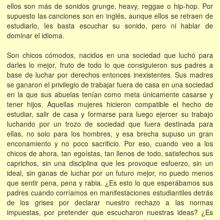
ellos son más de sonidos grunge, heavy, reggae o hip-hop. Por
supuesto las canciones son en inglés, aunque ellos se retraen de
estudiarlo, les basta escuchar su sonido, pero ni hablar de
dominar el idioma.
Son chicos cómodos, nacidos en una sociedad que luchó para
darles lo mejor, fruto de todo lo que consiguieron sus padres a
base de luchar por derechos entonces inexistentes. Sus madres
se ganaron el privilegio de trabajar fuera de casa en una sociedad
en la que sus abuelas tenían como meta únicamente casarse y
tener hijos. Aquellas mujeres hicieron compatible el hecho de
estudiar, salir de casa y formarse para luego ejercer su trabajo
luchando por un trozo de sociedad que fuera destinada para
ellas, no solo para los hombres, y esa brecha supuso un gran
enconamiento y no poco sacrificio. Por eso, cuando veo a los
chicos de ahora, tan egoístas, tan llenos de todo, satisfechos sus
caprichos, sin una disciplina que les provoque esfuerzo, sin un
ideal, sin ganas de luchar por un futuro mejor, no puedo menos
que sentir pena, pena y rabia. ¿Es esto lo que esperábamos sus
padres cuando corríamos en manifestaciones estudiantiles detrás
de los grises por declarar nuestro rechazo a las normas
impuestas, por pretender que escucharon nuestras ideas? ¿Es