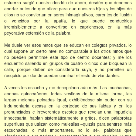
esfuerzo surgió nuestro desdén de ahora, desdén que debemos
abortar antes de que aflore para que nuestros hijos y los hijos de
ellos no se conviertan en seres inimaginativos, carentes de ilusión
o vencidos por la apatía, lo que puede conducirles
irremisiblemente a convertirse en caprichosos, en la más
peyorativa extensión de la palabra.
Me duele ver esos niños que se educan en colegios privados, lo
cual supone un cierto nivel no comparable a los otros niños que
no pueden permitirse este tipo de centro docentes; y me los
encuentro saliendo en grupos de cuatro o cinco que bloquean la
calle, porque deben de considerarla suya, y no permiten un
resquicio por donde puedan caminar el resto de viandantes.
A veces les escucho y me decepciono aún más. Las muchachas,
apenas quinceañeras, todas vestidas de la misma forma, las
largas melenas peinadas igual, exhibiéndose sin pudor con su
indumentaria escasa en la cortedad de sus faldas y en los
pronunciados e irreverentes escotes que revelan una impudicia
innecesaria; hablan sistemáticamente a gritos, dicen palabrotas
superfluas que utilizan como muletillas –quizás para sentirse más
escuchadas, o más importantes, no lo sé-, palabras que