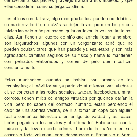
ofenderían a sus padres y avergonzarían a sus abuelos, y que
ellas consideran como su jerga cotidiana.
Los chicos son, tal vez, algo más prudentes, puede que debido a
su madurez tardía, o quizás se dejen llevar, pero en los grupos
mixtos los noto más pausados, quienes llevan la voz cantante son
ellas. Aún tienen un cuerpo de niño que anhela llegar a hombre,
son larguiruchos, algunos con un vergonzante acné que no
pueden ocultar, otros que han pasado ya esa etapa y son más
agraciados, caminan seguros de su físico y hasta lo mantienen
con peinados elaborados y cortes de pelo que modifican
constantemente.
Estos muchachos, cuando no hablan son presas de las
tecnologías; el móvil forma ya parte de sí mismos, van atados a
él, se conectan a las redes sociales, twitean, facebookean, miran
correos, tienen miles de amigos virtuales por quienes darían la
vida, pero no saben del contacto humano, están perdiendo el
calor de una sonrisa vecina, de ir a tomar un copa con alguien
real o contar confidencias a un amigo de verdad; y así pasan
horas pegados a los móviles y al ordenador. Enloquecen con la
música y la llevan desde primera hora de la mañana en sus
cascos a todo volumen, pero desconocen a Brahms o a Verdi;