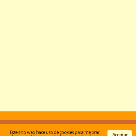
© Desde 2001 -
Acerca de los autores
|
Politica de
Este sitio web hace uso de cookies para mejorar
privacidad y cookies
|
Contactar
Aceptar