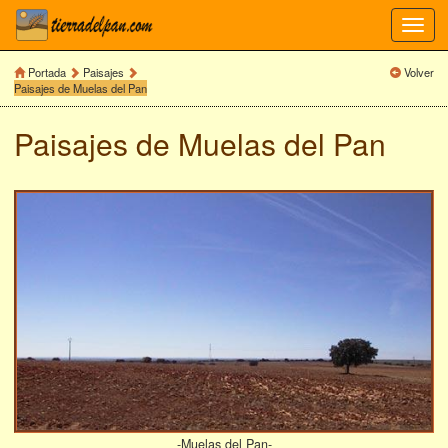
Toggl
navig
Portada
Paisajes
Volver
Paisajes de Muelas del Pan
Paisajes de Muelas del Pan
-Muelas del Pan-