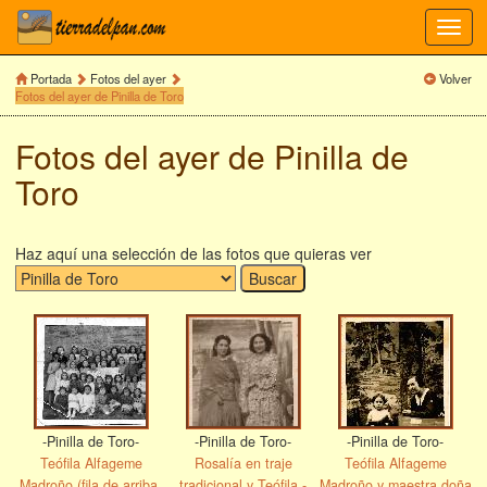
Toggl
navig
Portada
Fotos del ayer
Volver
Fotos del ayer de Pinilla de Toro
Fotos del ayer de Pinilla de
Toro
Haz aquí una selección de las fotos que quieras ver
-Pinilla de Toro-
-Pinilla de Toro-
-Pinilla de Toro-
Teófila Alfageme
Rosalía en traje
Teófila Alfageme
Madroño (fila de arriba,
tradicional y Teófila -
Madroño y maestra doña