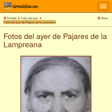
Toggl
navig
Portada
Fotos del ayer
Volver
Fotos del ayer de Pajares de la Lampreana
Fotos del ayer de
Pajares de la
Lampreana