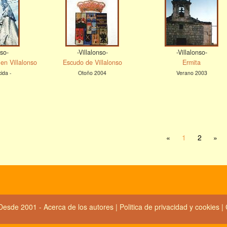
nso-
-Villalonso-
-Villalonso-
en Villalonso
Escudo de Villalonso
Ermita
ida -
Otoño 2004
Verano 2003
«
1
2
»
Desde 2001 -
Acerca de los autores
|
Politica de privacidad y cookies
|