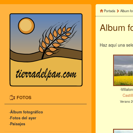
Portada
Album fo
Album fo
Haz aquí una sele
-Villalo
Castil
FOTOS
Verano 2
·Álbum fotográfico
·Fotos del ayer
·Paisajes