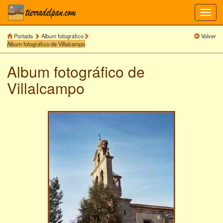
Toggl
navig
Portada
Album fotográfico
Volver
Album fotográfico de Villalcampo
Album fotográfico de
Villalcampo