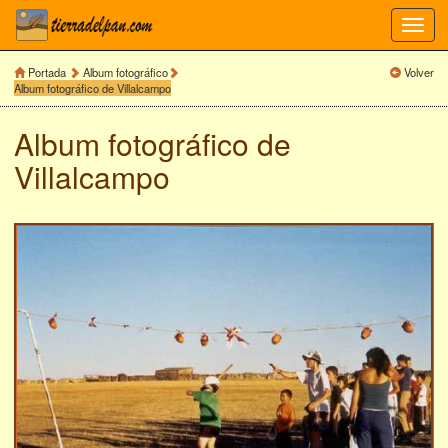
Toggl
navig
Portada
Album fotográfico
Volver
Album fotográfico de Villalcampo
Album fotográfico de
Villalcampo