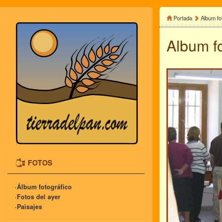
Portada
Album fo
Album f
FOTOS
·Álbum fotográfico
·Fotos del ayer
·Paisajes