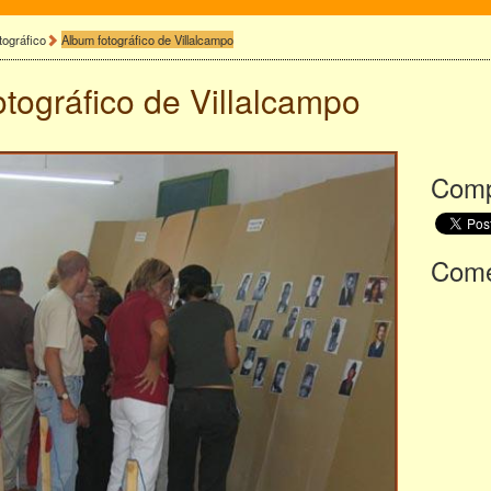
tográfico
Album fotográfico de Villalcampo
otográfico de
Villalcampo
Comp
Comen