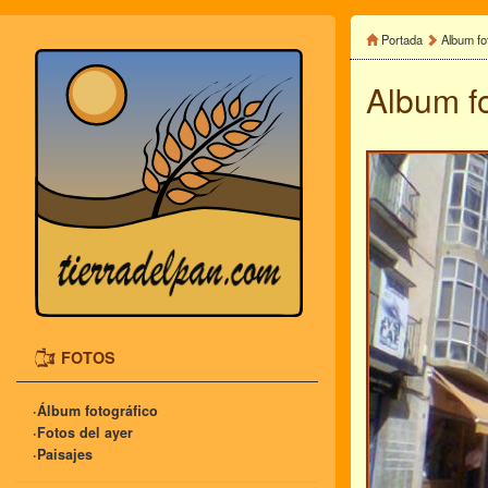
Portada
Album fo
Album f
FOTOS
·Álbum fotográfico
·Fotos del ayer
·Paisajes