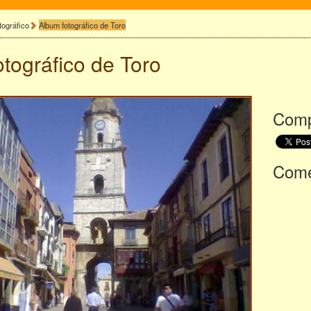
tográfico
Album fotográfico de Toro
otográfico de
Toro
Comp
Comen