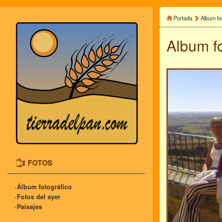
Portada
Album fo
Album f
FOTOS
·Álbum fotográfico
·Fotos del ayer
·Paisajes