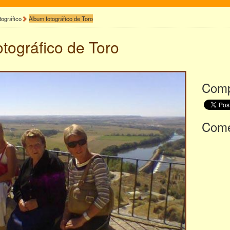
tográfico
Album fotográfico de Toro
otográfico de
Toro
Comp
Comen