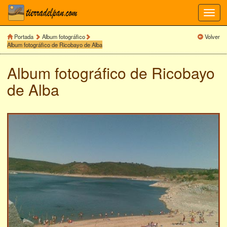
Toggl
navig
Portada
Album fotográfico
Volver
Album fotográfico de Ricobayo de Alba
Album fotográfico de
Ricobayo
de Alba