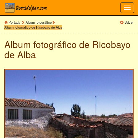
Toggl
navig
Portada
Album fotográfico
Volver
Album fotográfico de Ricobayo de Alba
Album fotográfico de
Ricobayo
de Alba