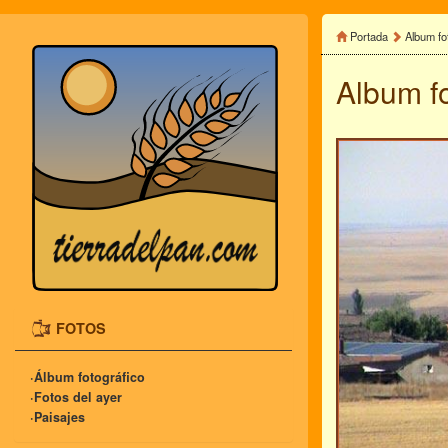
Portada
Album fo
Album f
FOTOS
·Álbum fotográfico
·Fotos del ayer
·Paisajes