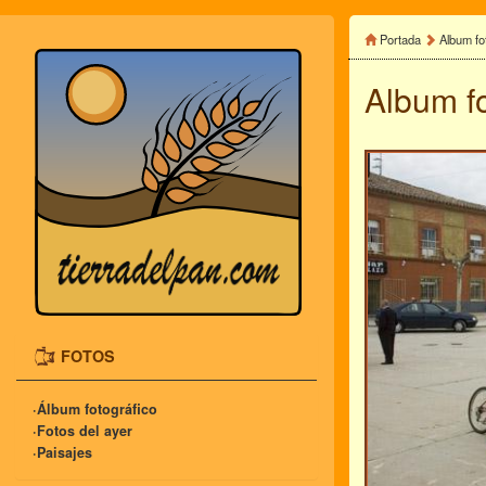
Portada
Album fo
Album f
FOTOS
·Álbum fotográfico
·Fotos del ayer
·Paisajes