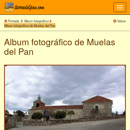
Toggl
navig
Portada
Album fotográfico
Volver
Album fotográfico de Muelas del Pan
Album fotográfico de
Muelas
del Pan