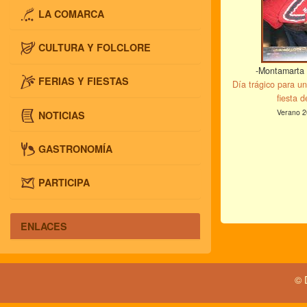
LA COMARCA
CULTURA Y FOLCLORE
-Montamarta 
FERIAS Y FIESTAS
Día trágico para un
fiesta d
Verano 2
NOTICIAS
GASTRONOMÍA
PARTICIPA
ENLACES
© 