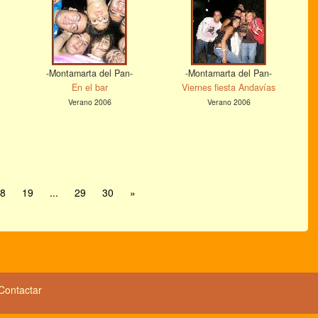
-Montamarta del Pan-
-Montamarta del Pan-
En el bar
Viernes fiesta Andavías
Verano 2006
Verano 2006
8
19
...
29
30
»
Contactar