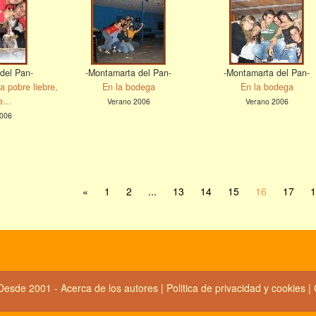
del Pan-
-Montamarta del Pan-
-Montamarta del Pan-
a pobre liebre,
En la bodega
En la bodega
e...
Verano 2006
Verano 2006
006
«
1
2
...
13
14
15
16
17
1
Desde 2001 -
Acerca de los autores
|
Politica de privacidad y cookies
|