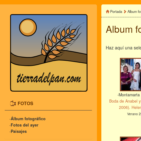
Portada
Album fo
Album f
Haz aquí una sele
-Montamarta 
Boda de Anabel y
FOTOS
2006). Helen
Verano 2
·Álbum fotográfico
·Fotos del ayer
·Paisajes