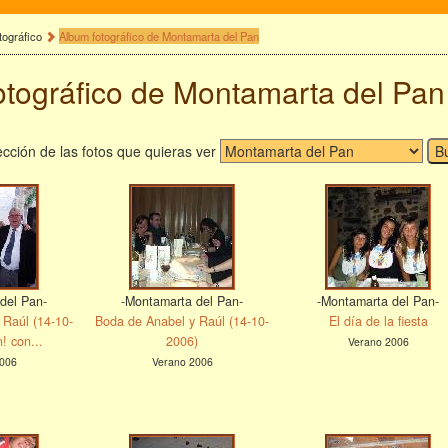
tográfico
Album fotográfico de Montamarta del Pan
otográfico de Montamarta del Pan
cción de las fotos que quieras ver
del Pan-
-Montamarta del Pan-
-Montamarta del Pan-
 Raúl (14-10-
Boda de Anabel y Raúl (14-10-
El día de la fiesta
! con...
2006)
Verano 2006
006
Verano 2006