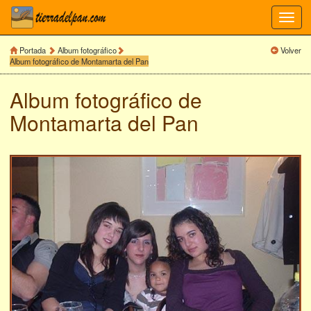
Toggl
navig
Portada
Album fotográfico
Volver
Album fotográfico de Montamarta del Pan
Album fotográfico de
Montamarta del Pan