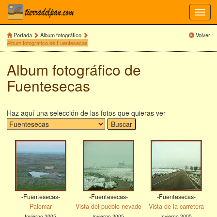
Toggl
navig
Portada
Album fotográfico
Volver
Album fotográfico de Fuentesecas
Album fotográfico de
Fuentesecas
Haz aquí una selección de las fotos que quieras ver
-Fuentesecas-
-Fuentesecas-
-Fuentesecas-
Palomar
Vista del pueblo nevado
Vista de la carretera
Invierno 2005
Invierno 2005
Invierno 2005