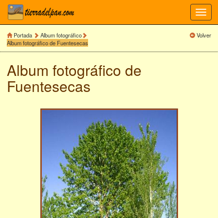
Toggl
navig
Portada
Album fotográfico
Volver
Album fotográfico de Fuentesecas
Album fotográfico de
Fuentesecas