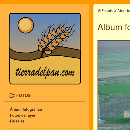
Portada
Album fo
Album f
FOTOS
·Álbum fotográfico
·Fotos del ayer
·Paisajes