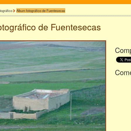
tográfico
Album fotográfico de Fuentesecas
otográfico de
Fuentesecas
Comp
Comen