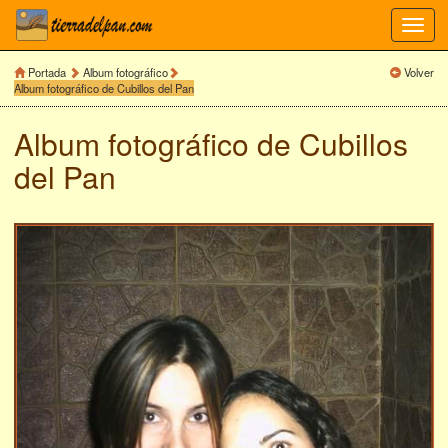
Toggl
navig
Portada
Album fotográfico
Volver
Album fotográfico de Cubillos del Pan
Album fotográfico de
Cubillos
del Pan