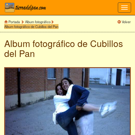
Toggl
navig
Portada
Album fotográfico
Volver
Album fotográfico de Cubillos del Pan
Album fotográfico de
Cubillos
del Pan