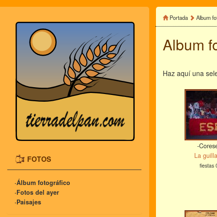
Portada
Album fo
Album f
Haz aquí una sele
-Cores
La guill
FOTOS
fiestas 
·Álbum fotográfico
·Fotos del ayer
·Paisajes