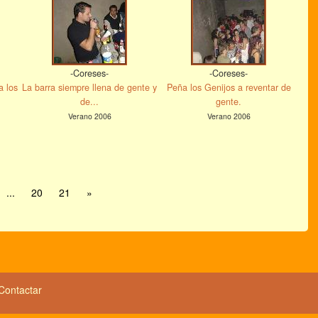
-Coreses-
-Coreses-
a los
La barra siempre llena de gente y
Peña los Genijos a reventar de
de...
gente.
Verano 2006
Verano 2006
...
20
21
»
Contactar