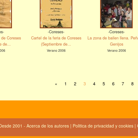
es-
-Coreses-
-Coreses-
ia de Coreses
Cartel de la feria de Coreses
La zona de bailen llena. Peñ
e de...
(Septiembre de...
Genijos
006
Verano 2006
Verano 2006
«
1
2
3
4
5
6
7
8
Desde 2001 -
Acerca de los autores
|
Politica de privacidad y cookies
|