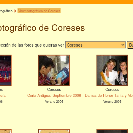
tográfico
Album fotográfico de Coreses
otográfico de Coreses
cción de las fotos que quieras ver
es-
-Coreses-
-Coreses-
aera
Coria Antigua. Septiembre 2006
Damas de Honor Tania y Mó
06
Verano 2006
Verano 2006