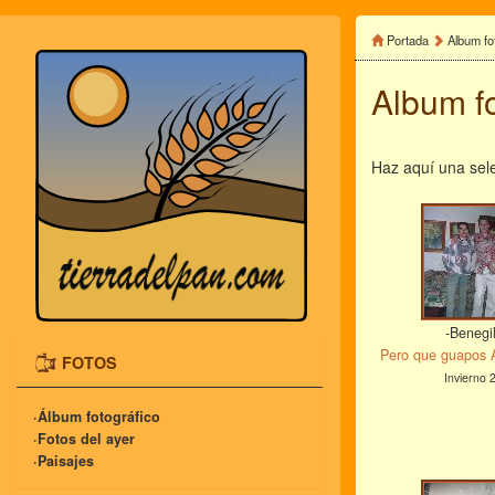
Portada
Album fo
Album fo
Haz aquí una sele
-Benegi
Pero que guapos 
FOTOS
Invierno 
·Álbum fotográfico
·Fotos del ayer
·Paisajes