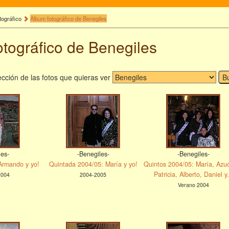
tográfico
Album fotográfico de Benegiles
tográfico de Benegiles
cción de las fotos que quieras ver
les-
-Benegiles-
-Benegiles-
Armando y yo!
Quintada 2004/05: María y yo!
Quintos 2004/05: María, Azu
Patricia, Alberto, Daniel y.
2004
2004-2005
Verano 2004