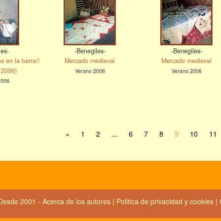
les-
-Benegiles-
-Benegiles-
s en la barra!!
Mercado medieval
Mercado medieval
 2006)
Verano 2006
Verano 2006
2006
«
1
2
...
6
7
8
9
10
11
Desde 2001 -
Acerca de los autores
|
Politica de privacidad y cookies
|