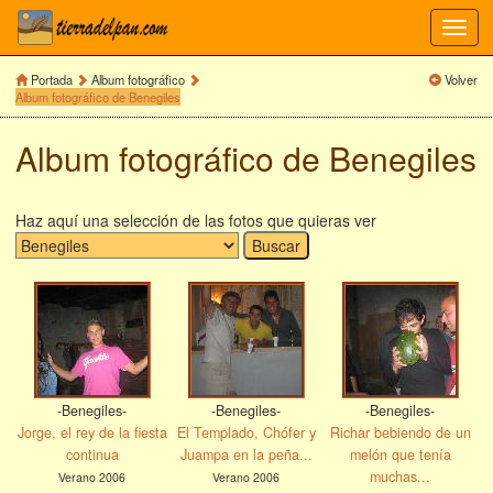
Toggl
navig
Portada
Album fotográfico
Volver
Album fotográfico de Benegiles
Album fotográfico de Benegiles
Haz aquí una selección de las fotos que quieras ver
-Benegiles-
-Benegiles-
-Benegiles-
Jorge, el rey de la fiesta
El Templado, Chófer y
Richar bebiendo de un
continua
Juampa en la peña...
melón que tenía
muchas...
Verano 2006
Verano 2006