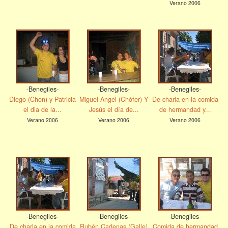
Verano 2006
-Benegiles-
-Benegiles-
-Benegiles-
Diego (Chon) y Patricia
Miguel Angel (Chófer) Y
De charla en la comida
el dia de la...
Jesús el día de...
de hermandad y...
Verano 2006
Verano 2006
Verano 2006
-Benegiles-
-Benegiles-
-Benegiles-
De charla en la comida
Rubén Cadenas (Galle)
Comida de hermandad