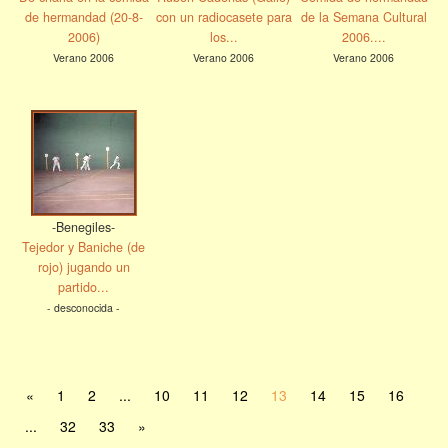
de hermandad (20-8-
con un radiocasete para
de la Semana Cultural
2006)
los...
2006....
Verano 2006
Verano 2006
Verano 2006
-Benegiles-
Tejedor y Baniche (de
rojo) jugando un
partido...
- desconocida -
«
1
2
...
10
11
12
13
14
15
16
...
32
33
»