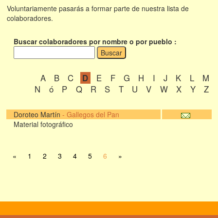
Voluntariamente pasarás a formar parte de nuestra lista de
colaboradores.
Buscar colaboradores por nombre o por pueblo :
A
B
C
D
E
F
G
H
I
J
K
L
M
N
ó
P
Q
R
S
T
U
V
W
X
Y
Z
Doroteo Martín
-
Gallegos del Pan
Material fotográfico
«
1
2
3
4
5
6
»