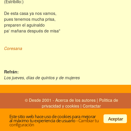
(Estribillo:)
De esta casa ya nos vamos,
pues tenemos mucha prisa,
preparen el aguinaldo
pa' mañana después de misa"
Coresana
Refrán:
Los jueves, días de quintos y de mujeres
© Desde 2001 -
Acerca de los autores
|
Politica de
privacidad y cookies
|
Contactar
Este sitio web hace uso de cookies para mejorar
Aceptar
al máximo tu experiencia de usuario
-
Cambiar tu
configuración