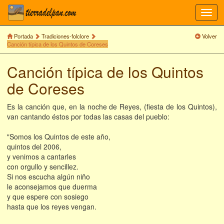
Toggl
navig
Portada
Tradiciones-folclore
Volver
Canción típica de los Quintos de Coreses
Canción típica de los Quintos
de Coreses
Es la canción que, en la noche de Reyes, (fiesta de los Quintos),
van cantando éstos por todas las casas del pueblo:
"Somos los Quintos de este año,
quintos del 2006,
y venimos a cantarles
con orgullo y sencillez.
Si nos escucha algún niño
le aconsejamos que duerma
y que espere con sosiego
hasta que los reyes vengan.