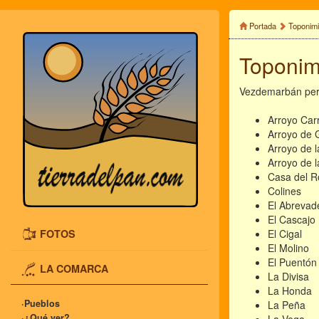
Portada
Toponim
Toponim
Vezdemarbán pert
Arroyo Car
Arroyo de 
Arroyo de l
Arroyo de 
Casa del R
Colines
El Abrevad
El Cascajo
FOTOS
El Cigal
El Molino
El Puentón
LA COMARCA
La Divisa
La Honda
·Pueblos
La Peña
·¿Qué ver?