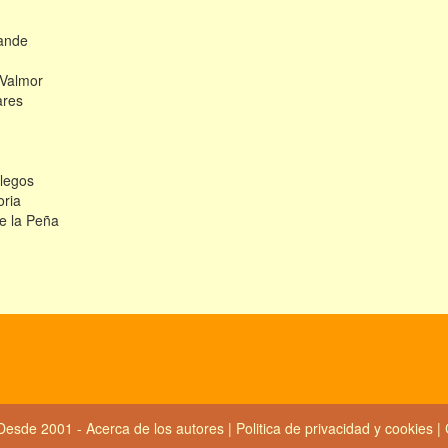
ande
 Valmor
ares
legos
oria
de la Peña
Desde 2001 -
Acerca de los autores
|
Politica de privacidad y cookies
|