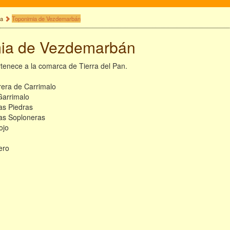
ia
Toponimia de Vezdemarbán
ia de Vezdemarbán
enece a la comarca de Tierra del Pan.
rera de Carrimalo
Garrimalo
as Piedras
las Soploneras
ojo
ero