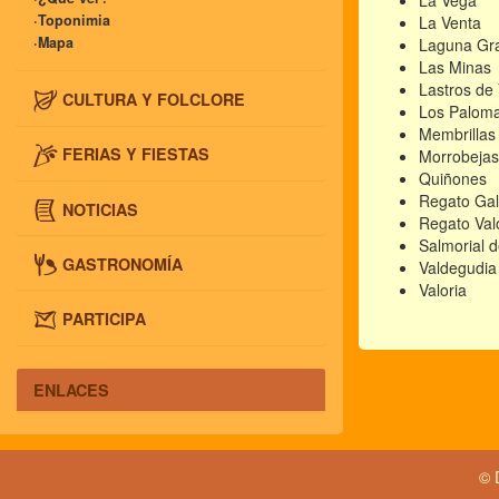
La Vega
·Toponimia
La Venta
·Mapa
Laguna Gr
Las Minas
Lastros de
CULTURA Y FOLCLORE
Los Palom
Membrillas
FERIAS Y FIESTAS
Morrobejas
Quiñones
Regato Gal
NOTICIAS
Regato Val
Salmorial 
GASTRONOMÍA
Valdegudia
Valoria
PARTICIPA
ENLACES
© 