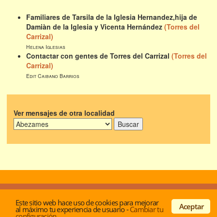
Familiares de Tarsila de la Iglesia Hernandez,hija de
Damiàn de la Iglesia y Vicenta Hernández
(Torres del
Carrizal)
Helena Iglesias
Contactar con gentes de Torres del Carrizal
(Torres del
Carrizal)
Edit Caibano Barrios
Ver mensajes de otra localidad
© Desde 2001 -
Acerca de los autores
|
Politica de
Este sitio web hace uso de cookies para mejorar
privacidad y cookies
|
Contactar
Aceptar
al máximo tu experiencia de usuario
-
Cambiar tu
configuración