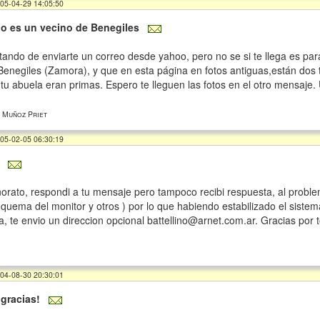
005-04-29 14:05:50
do es un vecino de Benegiles
atando de enviarte un correo desde yahoo, pero no se si te llega es par
Benegiles (Zamora), y que en esta página en fotos antiguas,están dos 
tu abuela eran primas. Espero te lleguen las fotos en el otro mensaje. 
 Muñoz Priet
005-02-05 06:30:19
orato, respondi a tu mensaje pero tampoco recibi respuesta, al proble
, quema del monitor y otros ) por lo que habiendo estabilizado el sist
a, te envio un direccion opcional battellino@arnet.com.ar. Gracias por
004-08-30 20:30:01
gracias!