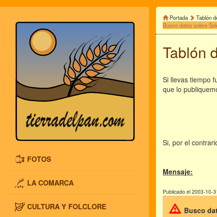
Portada
Tablón d
Busco datos sobre So
Tablón 
Si llevas tiempo 
que lo publiquem
Si, por el contra
FOTOS
Mensaje:
LA COMARCA
Publicado el 2003-10-3
CULTURA Y FOLCLORE
Busco dat