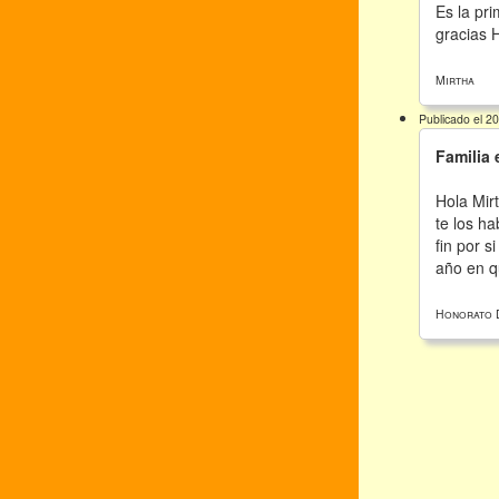
Es la pr
gracias H
Mirtha
Publicado el 2
Familia 
Hola Mir
te los h
fin por s
año en qu
Honorato 