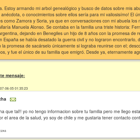
ha. Estoy armando mi arbol genealógico y busco de datos sobre mis a
, anécdota, o conocimientos sobre ellos sería para mi valiosisímo! El
es como Zamora y Soria, ya que en conversaciones con mi abuela los 
 María Manuela Alonso. Se contaba en la familia una triste historia: 
Argentina, dejando en Benegiles un hijo de 8 años con la promesa de 
n España se había desatado la guerra civil y no lograron encontrarlo, 
n la promesa de sacárselo únicamente si lograba reunirse con el; des
, y fue el único de su familia que emigró. Desde ya, eternamente agr
te mensaje:
007-06-05 01:35:23
tha
ha que tal!! yo no tengo informacion sobre tu familia pero me llego es
r el area de la salud, yo soy de chile y me gustaria tener contacto con
ezas