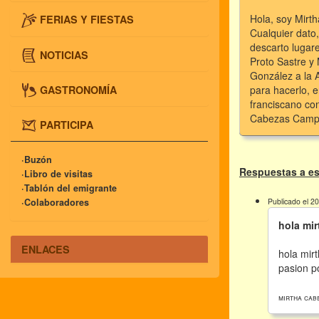
Hola, soy Mirt
FERIAS Y FIESTAS
Cualquier dato
descarto lugar
NOTICIAS
Proto Sastre y
González a la 
GASTRONOMÍA
para hacerlo, e
franciscano co
Cabezas Campos
PARTICIPA
·Buzón
Respuestas a es
·Libro de visitas
·Tablón del emigrante
Publicado el 2
·Colaboradores
hola mir
ENLACES
hola mirt
pasion po
mirtha cab