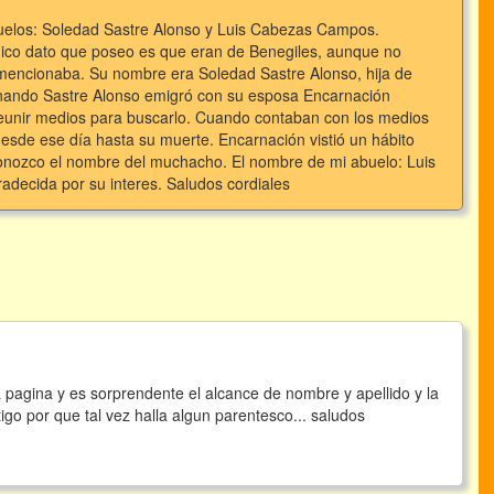
buelos: Soledad Sastre Alonso y Luis Cabezas Campos.
 único dato que poseo es que eran de Benegiles, aunque no
mencionaba. Su nombre era Soledad Sastre Alonso, hija de
Fernando Sastre Alonso emigró con su esposa Encarnación
reunir medios para buscarlo. Cuando contaban con los medios
desde ese día hasta su muerte. Encarnación vistió un hábito
conozco el nombre del muchacho. El nombre de mi abuelo: Luis
adecida por su interes. Saludos cordiales
ta pagina y es sorprendente el alcance de nombre y apellido y la
tigo por que tal vez halla algun parentesco... saludos