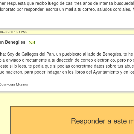
imer respuesta que recibo luego de casi tres años de intensa busqueda
onorato por responder, escribi un mail a tu correo, saludos cordiales, 
004-08-30 13:11:58
en Benegiles
tha: Soy de Gallegos del Pan, un pueblecito al lado de Benegiles, te h
abia enviado directamente a tu dirección de correo electronico, pero no
i este si lo lees, te pedia que si podias concretrme datos sobre tus ab
e nacieron, para poder indagar en los libros del Ayuntamiento y en los
Dominguez Masero
Responder a este 