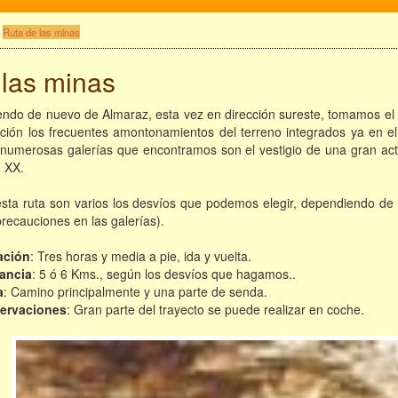
Ruta de las minas
 las minas
endo de nuevo de Almaraz, esta vez en dirección sureste, tomamos el 
ción los frecuentes amontonamientos del terreno integrados ya en el 
numerosas galerías que encontramos son el vestigio de una gran activ
o XX.
sta ruta son varios los desvíos que podemos elegir, dependiendo de 
precauciones en las galerías).
ación
: Tres horas y media a pie, ida y vuelta.
tancia
: 5 ó 6 Kms., según los desvíos que hagamos..
a
: Camino principalmente y una parte de senda.
ervaciones
: Gran parte del trayecto se puede realizar en coche.