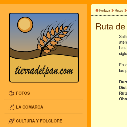
Portada
Rutas
Ruta de
Sali
aten
Las 
sigl
En e
las 
Dur
Dis
FOTOS
Rut
Obs
LA COMARCA
CULTURA Y FOLCLORE